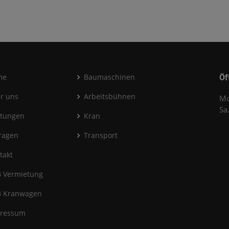
me
Baumaschinen
Öf
r uns
Arbeitsbühnen
Mo
Sa
stungen
Kran
ragen
Transport
takt
 Vermietung
 Kranwagen
ressum