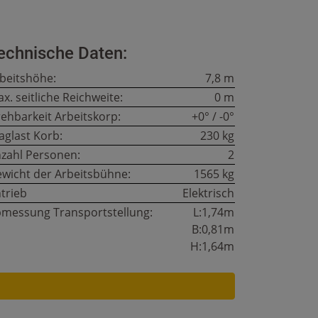
echnische Daten:
beitshöhe:
7,8 m
x. seitliche Reichweite:
0 m
ehbarkeit Arbeitskorp:
+0° / -0°
aglast Korb:
230 kg
zahl Personen:
2
wicht der Arbeitsbühne:
1565 kg
trieb
Elektrisch
messung Transportstellung:
L:1,74m
B:0,81m
H:1,64m