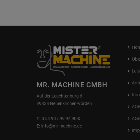
Ho
Übe
Lei
Anf
MR. MACHINE GMBH
Kon
Auf der Leuchtenburg 6
49434 Neuenkirchen-Vörden
AGB
AGB
T:
0 54 93 / 99 94 90-0
E:
info@mr-machine.de
Imp