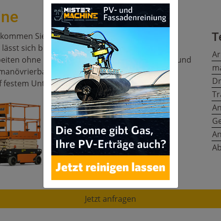
ine
T
ekommen Sie einfachen Zugang zu entlegenen
lässt sich bis zu einer Arbeitshöhe von 7,8m
Ar
beiten ohne Kompromisse. Das spezielle Design und
ma
 manövrierbarkeit auf engem Raum. Das sichere
Dr
uf festem Untergrund möglich.
Tr
An
Ge
An
Ab
Jetzt anfragen